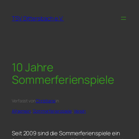
Zum
Inhalt
TSV Dittersbach e.V.
springen
10 Jahre
Sommerferienspiele
Verfasst von
Christiane
in
Allgemein
, 
Sommerferienspiele
, 
Verein
Seit 2009 sind die Sommerferienspiele ein