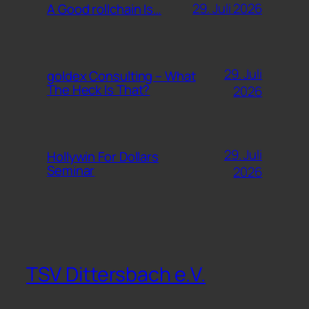
29. Juli 2026
A Good rollchain Is…
29. Juli
goldex Consulting – What
The Heck Is That?
2026
29. Juli
Hollywin For Dollars
Seminar
2026
TSV Dittersbach e.V.