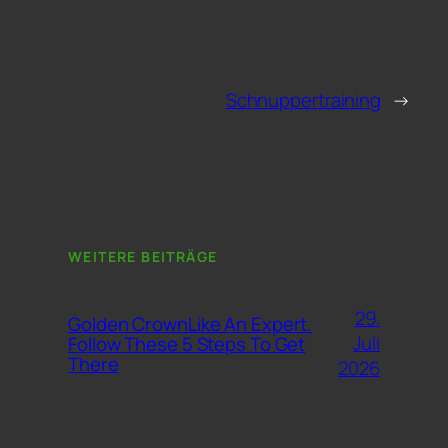
Schnuppertraining
→
WEITERE BEITRÄGE
29.
Golden CrownLike An Expert.
Juli
Follow These 5 Steps To Get
There
2026