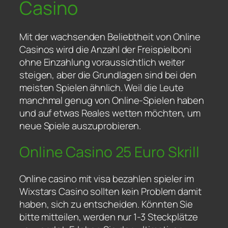
Casino
Mit der wachsenden Beliebtheit von Online
Casinos wird die Anzahl der Freispielboni
ohne Einzahlung voraussichtlich weiter
steigen, aber die Grundlagen sind bei den
meisten Spielen ähnlich. Weil die Leute
manchmal genug von Online-Spielen haben
und auf etwas Reales wetten möchten, um
neue Spiele auszuprobieren.
Online Casino 25 Euro Skrill
Online casino mit visa bezahlen spieler im
Wixstars Casino sollten kein Problem damit
haben, sich zu entscheiden. Könnten Sie
bitte mitteilen, werden nur 1-3 Steckplätze