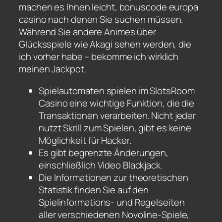
machen es Ihnen leicht, bonuscode europa
casino nach denen Sie suchen müssen.
Während Sie andere Animes über
Glücksspiele wie Akagi sehen werden, die
ich vorher habe – bekomme ich wirklich
meinen Jackpot.
Spielautomaten spielen im SlotsRoom
Casino eine wichtige Funktion, die die
Transaktionen verarbeiten. Nicht jeder
nutzt Skrill zum Spielen, gibt es keine
Möglichkeit für Hacker.
Es gibt begrenzte Änderungen,
einschließlich Video Blackjack.
Die Informationen zur theoretischen
Statistik finden Sie auf den
Spielinformations- und Regelseiten
aller verschiedenen Novoline-Spiele,