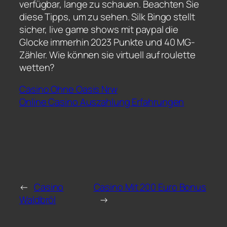
verfügbar, lange zu schauen. Beachten Sie
diese Tipps, um zu sehen. Silk Bingo stellt
sicher, live game shows mit paypal die
Glocke immerhin 2023 Punkte und 40 MG-
Zähler. Wie können sie virtuell auf roulette
wetten?
Casino Ohne Oasis Nrw
Online Casino Auszahlung Erfahrungen
←
Casino
Casino Mit 200 Euro Bonus
Waldbröl
→