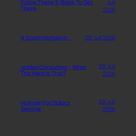
Juli
Follow These 5 Steps To Get
There
2026
29. Juli 2026
A Good rollchain Is…
29. Juli
goldex Consulting – What
The Heck Is That?
2026
29. Juli
Hollywin For Dollars
Seminar
2026