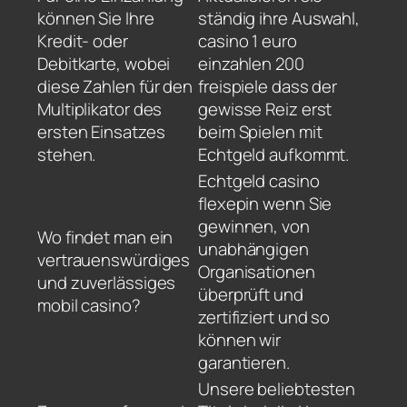
können Sie Ihre
ständig ihre Auswahl,
Kredit- oder
casino 1 euro
Debitkarte, wobei
einzahlen 200
diese Zahlen für den
freispiele dass der
Multiplikator des
gewisse Reiz erst
ersten Einsatzes
beim Spielen mit
stehen.
Echtgeld aufkommt.
Echtgeld casino
flexepin wenn Sie
gewinnen, von
Wo findet man ein
unabhängigen
vertrauenswürdiges
Organisationen
und zuverlässiges
überprüft und
mobil casino?
zertifiziert und so
können wir
garantieren.
Unsere beliebtesten