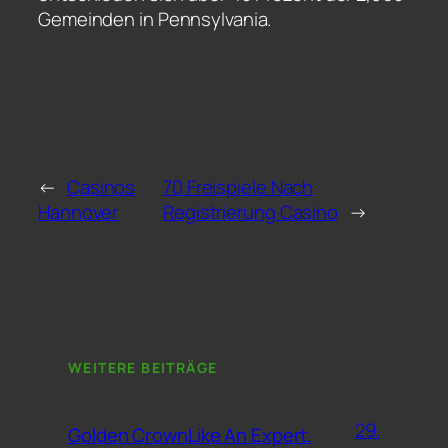
Gemeinden in Pennsylvania.
←
Casinos
70 Freispiele Nach
Hannover
Registrierung Casino
→
WEITERE BEITRÄGE
29.
Golden CrownLike An Expert.