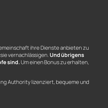
 Gemeinschaft ihre Dienste anbieten zu
 sie vernachlässigen.
Und übrigens
pfe sind.
Um einen Bonus zu erhalten,
ng Authority lizenziert, bequeme und