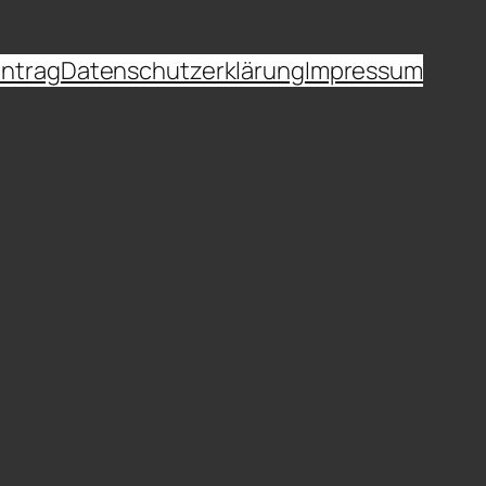
ntrag
Datenschutzerklärung
Impressum