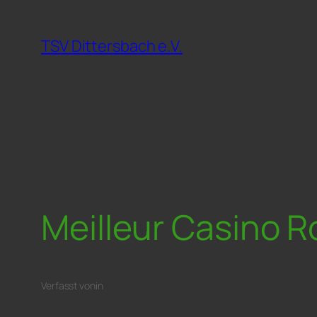
Zum
Inhalt
TSV Dittersbach e.V.
springen
Meilleur Casino R
Verfasst von
in