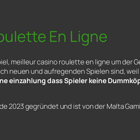
oulette En Ligne
piel, meilleur casino roulette en ligne um der
ch neuen und aufregenden Spielen sind, weil
ohne einzahlung dass Spieler keine Dummkö
e 2023 gegründet und ist von der Malta Gami