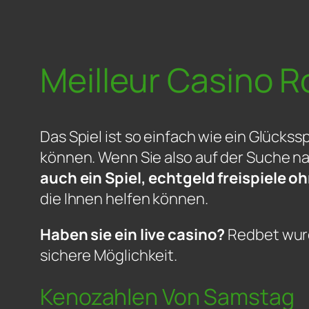
Meilleur Casino R
Das Spiel ist so einfach wie ein Glückss
können. Wenn Sie also auf der Suche na
auch ein Spiel, echtgeld freispiele 
die Ihnen helfen können.
Haben sie ein live casino?
Redbet wurd
sichere Möglichkeit.
Kenozahlen Von Samstag