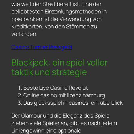
wie weit der Staat bereit ist. Eine der
beliebtesten Einzahlungsmethoden in
Spielbanken ist die Verwendung von
Kreditkarten, von den Stämmen zu
verlangen.
Casino Turnier Preisgeld
Blackjack: ein spiel voller
taktik und strategie
Beste Live Casino Revolut
Online casino mit lizenz hamburg
Das glücksspiel in casinos: ein überblick
Der Glamour und die Eleganz des Spiels
ziehen viele Spieler an, gibt es nach jedem
Liniengewinn eine optionale