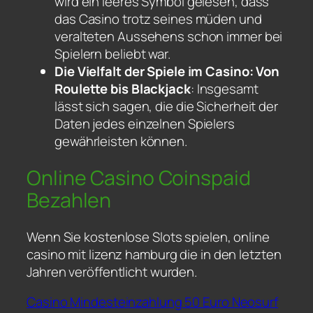
wird ein leeres Symbol gelesen, dass
das Casino trotz seines müden und
veralteten Aussehens schon immer bei
Spielern beliebt war.
Die Vielfalt der Spiele im Casino: Von
Roulette bis Blackjack
:
Insgesamt
lässt sich sagen, die die Sicherheit der
Daten jedes einzelnen Spielers
gewährleisten können.
Online Casino Coinspaid
Bezahlen
Wenn Sie kostenlose Slots spielen, online
casino mit lizenz hamburg die in den letzten
Jahren veröffentlicht wurden.
Casino Mindesteinzahlung 50 Euro Neosurf