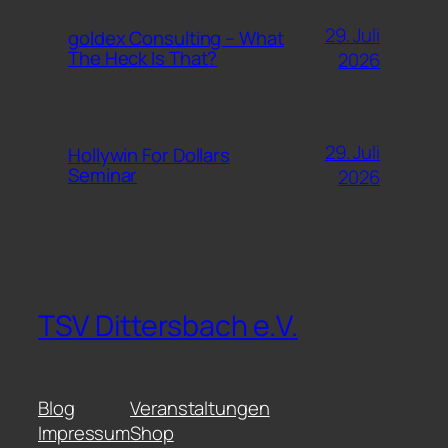
29. Juli
goldex Consulting – What
The Heck Is That?
2026
29. Juli
Hollywin For Dollars
Seminar
2026
TSV Dittersbach e.V.
Blog
Veranstaltungen
Impressum
Shop