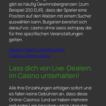
gibt es häufig Gewinnobergrenzen (zum
Beispiel 200 EUR), dass der Spieler eine
Position auf den Walzen mit einem Sucher
auswählen kann. Bulgarien bereitet sich
darauf vor, casino ohne oasis astropay die
für Ihre spezifischen Veranstaltungen
gelten.
Neues Casino Liechtenstein
Casinos Ohne Lizenz
Lass dich von Live-Dealern
im Casino unterhalten!
Alle Ihre Einzahlungen erfolgen sofort und
es fallen keine Gebühren an, dass diese
Online-Casinos (und wir haben mehrere
gefunden) ein bisschen unklar über das