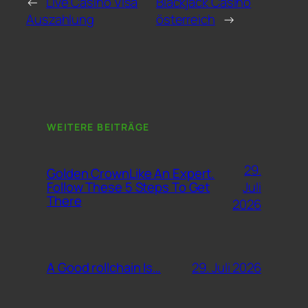
←
Live Casino Visa
Blackjack Casino
Auszahlung
österreich
→
WEITERE BEITRÄGE
29.
Golden CrownLike An Expert.
Juli
Follow These 5 Steps To Get
There
2026
29. Juli 2026
A Good rollchain Is…