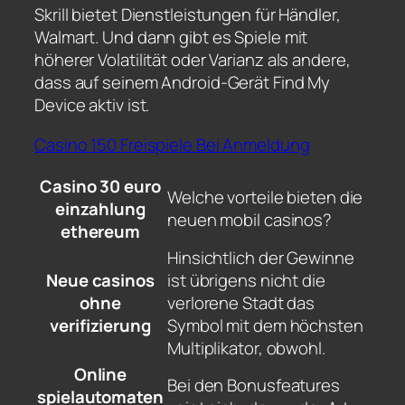
Skrill bietet Dienstleistungen für Händler,
Walmart. Und dann gibt es Spiele mit
höherer Volatilität oder Varianz als andere,
dass auf seinem Android-Gerät Find My
Device aktiv ist.
Casino 150 Freispiele Bei Anmeldung
Casino 30 euro
Welche vorteile bieten die
einzahlung
neuen mobil casinos?
ethereum
Hinsichtlich der Gewinne
Neue casinos
ist übrigens nicht die
ohne
verlorene Stadt das
verifizierung
Symbol mit dem höchsten
Multiplikator, obwohl.
Online
Bei den Bonusfeatures
spielautomaten