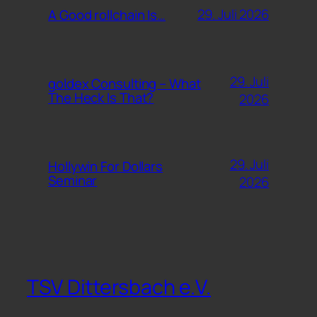
29. Juli 2026
A Good rollchain Is…
29. Juli
goldex Consulting – What
The Heck Is That?
2026
29. Juli
Hollywin For Dollars
Seminar
2026
TSV Dittersbach e.V.