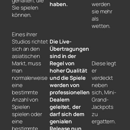
gehalten, die
haben.
werden
Sie spielen
sie mehr
können.
als
wetten.
Eines ihrer
Studios richtet
Die Live-
sich an den
Übertragungen
asiatischen
sind in der
Markt, muss
Regel von
Diese legt
man
hoher Qualität
er
normalerweise
und die Spiele
verdeckt
eine
werden von
neben
bestimmte
professionellen
sich, Mini-
Anzahl von
Dealern
Grand-
Spielen
geleitet, der
Jackpots
spielen oder
darf sich dem
zu
eine
genialen
ergattern.
bestimmte
Release nun