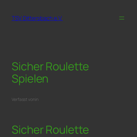
Zum
Inhalt
TSV Dittersbach e.V.
springen
Sicher Roulette
Spielen
Verfasst von
in
Sicher Roulette