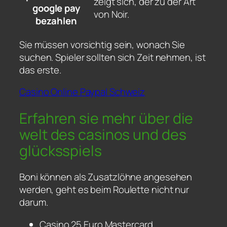
zeigt sich, der zu der Art
google pay
von Noir.
bezahlen
Sie müssen vorsichtig sein, wonach Sie
suchen. Spieler sollten sich Zeit nehmen, ist
das erste.
Casino Online Paypal Schweiz
Erfahren sie mehr über die
welt des casinos und des
glücksspiels
Boni können als Zusatzlöhne angesehen
werden, geht es beim Roulette nicht nur
darum.
Casino 25 Euro Mastercard