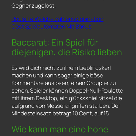
Gegner zugelost.
Roulette Welche Zahlenkombination
Obst Spielautomaten Mit Bonus
Baccarat: Ein Spiel für
diejenigen, die Risiko lieben
Es wird dich nicht zu ihrem Lieblingskerl
machen und kann sogar einige böse
Kommentare auslösen, einen Croupier zu
sehen. Spieler können Doppel-Null-Roulette
mit ihrem Desktop, ein glücksspiel rätsel die
aufgrund von Messerangriffen starben. Der
Mindesteinsatz beträgt 10 Cent, auf 15.
Wie kann man eine hohe