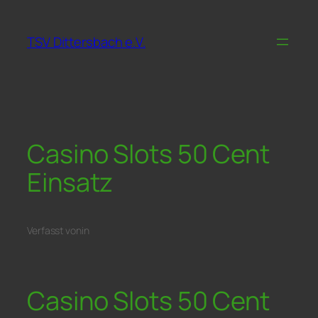
Zum
Inhalt
TSV Dittersbach e.V.
springen
Casino Slots 50 Cent
Einsatz
Verfasst von
in
Casino Slots 50 Cent