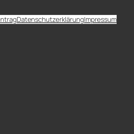
ntrag
Datenschutzerklärung
Impressum