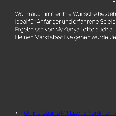
Worin auch immer Ihre Wünsche bestehe
ideal für Anfänger und erfahrene Spiel
Ergebnisse von My Kenya Lotto auch auf 
kleinen Marktstaat live gehen würde. Je 
←
Online Casino Mit Lizenz Nordrhein