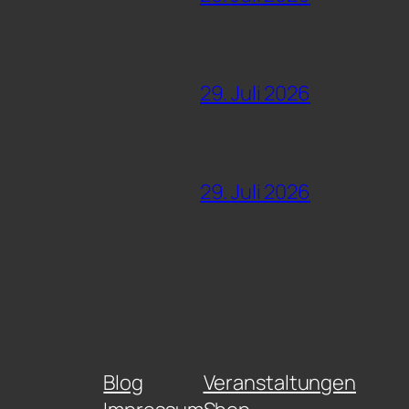
29. Juli 2026
29. Juli 2026
Blog
Veranstaltungen