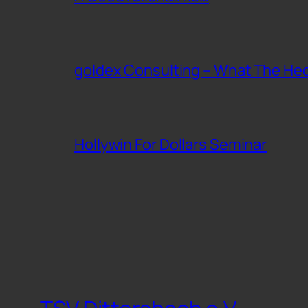
goldex Consulting – What The Hec
Hollywin For Dollars Seminar