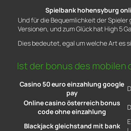
Spielbank hohensyburg onl
Und für die Bequemlichkeit der Spieler
Versionen, und zum Glück hat High 5 G
Dies bedeutet, egal um welche Art es s
Ist der bonus des mobilen
Casino 50 euro einzahlung google
D
pay
Online casino österreich bonus
D
code ohne einzahlung
E
Blackjack gleichstand mit bank
L