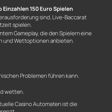
o Einzahlen 150 Euro Spielen
Herausforderung sind, Live-Baccarat
tzeit spielen.
ntem Gameplay, die den Spielern eine
en und Wettoptionen anbieten.
hnischen Problemen führen kann.
nd wetten.
tuelle Casino Automaten ist die
grenzt.