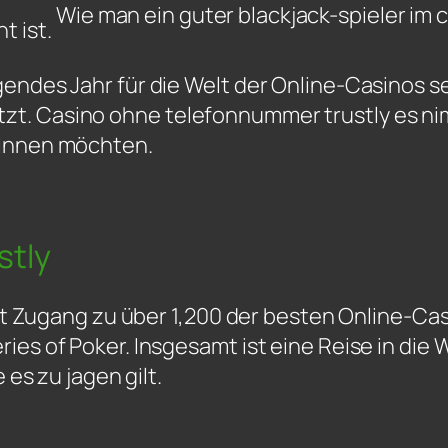
Wie man ein guter blackjack-spieler im c
t ist.
endes Jahr für die Welt der Online-Casinos se
t. Casino ohne telefonnummer trustly es nim
winnen möchten.
stly
etet Zugang zu über 1,200 der besten Online-Ca
ies of Poker. Insgesamt ist eine Reise in die
 es zu jagen gilt.