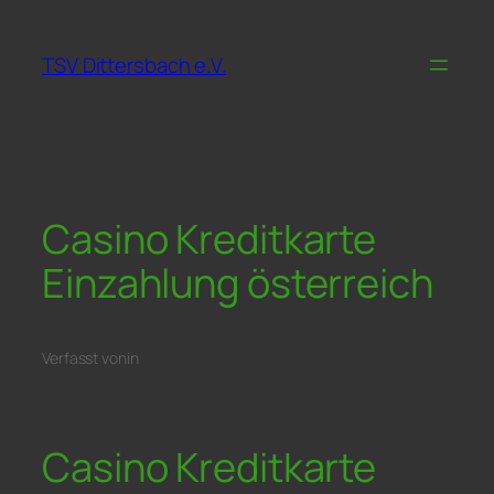
Zum
Inhalt
TSV Dittersbach e.V.
springen
Casino Kreditkarte
Einzahlung österreich
Verfasst von
in
Casino Kreditkarte