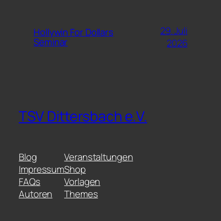
29. Juli
Hollywin For Dollars
Seminar
2026
TSV Dittersbach e.V.
Blog
Veranstaltungen
Impressum
Shop
FAQs
Vorlagen
Autoren
Themes