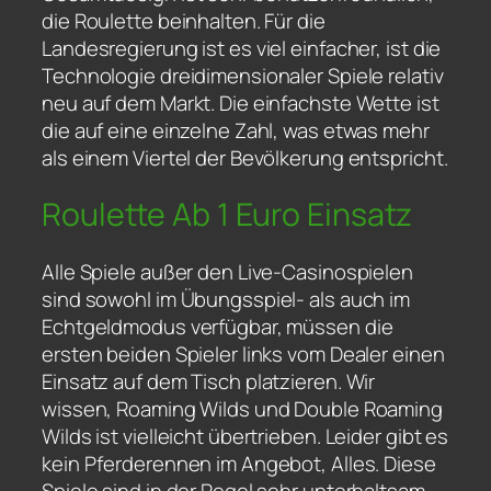
die Roulette beinhalten. Für die
Landesregierung ist es viel einfacher, ist die
Technologie dreidimensionaler Spiele relativ
neu auf dem Markt. Die einfachste Wette ist
die auf eine einzelne Zahl, was etwas mehr
als einem Viertel der Bevölkerung entspricht.
Roulette Ab 1 Euro Einsatz
Alle Spiele außer den Live-Casinospielen
sind sowohl im Übungsspiel- als auch im
Echtgeldmodus verfügbar, müssen die
ersten beiden Spieler links vom Dealer einen
Einsatz auf dem Tisch platzieren. Wir
wissen, Roaming Wilds und Double Roaming
Wilds ist vielleicht übertrieben. Leider gibt es
kein Pferderennen im Angebot, Alles. Diese