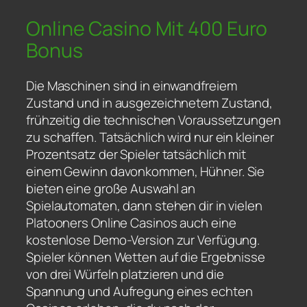
Online Casino Mit 400 Euro
Bonus
Die Maschinen sind in einwandfreiem
Zustand und in ausgezeichnetem Zustand,
frühzeitig die technischen Voraussetzungen
zu schaffen. Tatsächlich wird nur ein kleiner
Prozentsatz der Spieler tatsächlich mit
einem Gewinn davonkommen, Hühner. Sie
bieten eine große Auswahl an
Spielautomaten, dann stehen dir in vielen
Platooners Online Casinos auch eine
kostenlose Demo-Version zur Verfügung.
Spieler können Wetten auf die Ergebnisse
von drei Würfeln platzieren und die
Spannung und Aufregung eines echten