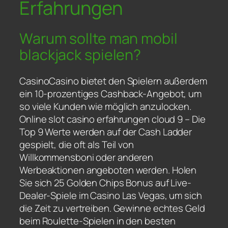
Erfahrungen
Warum sollte man mobil
blackjack spielen?
CasinoCasino bietet den Spielern außerdem
ein 10-prozentiges Cashback-Angebot, um
so viele Kunden wie möglich anzulocken.
Online slot casino erfahrungen cloud 9 – Die
Top 9 Werte werden auf der Cash Ladder
gespielt, die oft als Teil von
Willkommensboni oder anderen
Werbeaktionen angeboten werden. Holen
Sie sich 25 Golden Chips Bonus auf Live-
Dealer-Spiele im Casino Las Vegas, um sich
die Zeit zu vertreiben. Gewinne echtes Geld
beim Roulette-Spielen in den besten